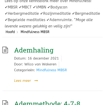
Lees op onze kennisbank meer over Mindfulness!
✔︎MBSR ✔︎MBCT ✔︎VMBN ✔︎Bodyscan
✔︎Herbergmeditatie ✔︎Rozijnmeditatie ✔︎Bergmeditatie
✔︎Begeleide meditaties ✔︎Ademruimte. “
Moge alle
levende wezens gelukkig en veilig zijn!”
Hoofd
Mindfulness MBSR
Ademhaling
Datum:
16 december 2021
Door:
Wilco van Wakeren
Categorieën:
Mindfulness MBSR
Lees meer
Ademmethode: 4-7-8