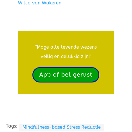
Wilco van Wakeren
"Moge alle levende wezens
veilig en gelukkig zijn!"
App of bel gerust
Tags:
Mindfulness-based Stress Reductie