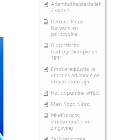
Ademhalingstechniek
2-op-1
Default Mode
Network en
psilocybine
Dialectische
Gedragstherapie en
TIPP
Emotieregulatie Je
emoties erkennen en
ermee leren zijn
Het dopamine effect
iRest Yoga Nidra
Mindfulness,
stressreductie én
zingeving
Zelfcompassie