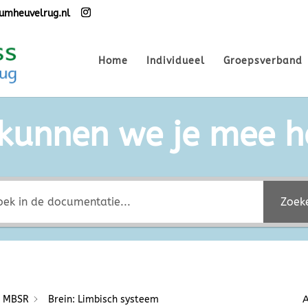
umheuvelrug.nl
Home
Individueel
Groepsverband
kunnen we je mee h
Zoek
s MBSR
Brein: Limbisch systeem
A