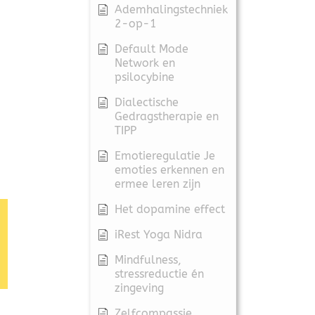
Ademhalingstechniek
2-op-1
Default Mode
Network en
psilocybine
Dialectische
Gedragstherapie en
TIPP
Emotieregulatie Je
emoties erkennen en
ermee leren zijn
Het dopamine effect
iRest Yoga Nidra
Mindfulness,
stressreductie én
zingeving
Zelfcompassie