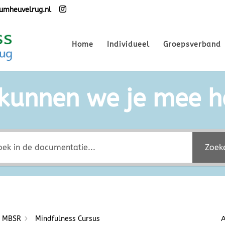
umheuvelrug.nl
Home
Individueel
Groepsverband
kunnen we je mee h
Zoek
s MBSR
Mindfulness Cursus
A