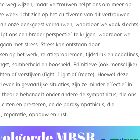
 de weg wijzen, maar vertrouwen helpt ons om meer op
ze week richt zich op het cultiveren van dit vertrouwen.
s kan onze denkgeest vernauwen, waardoor we vaak slechts
elpt ons een breder perspectief te krijgen, waardoor we
mgaan met stress. Stress kan ontstaan door
sen op het werk, relatieproblemen, tijdsdruk en deadlines,
ngst, somberheid en boosheid. Primitieve (ook menselijke)
hten of verstijven (fight, flight of freeze). Hoewel deze
leven in gevaarlijke situaties, zijn ze minder effectief in
theorie behandelt onder andere de sympathicus, die ons
luchten en presteren, en de parasympathicus, die
l, reparatie, opbouw en rust.