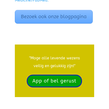
Medicine/PubMed.
Bezoek ook onze blogpagina
"Moge alle levende wezens
veilig en gelukkig zijn!"
App of bel gerust